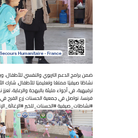
ضمن برامج الدعم التربوي والنفسي للأطفال، وب
نشاطًا صيفيًا ممتعًا وتعليميًا للأطفال. شارك
ترفيهية، في أجواء مليئة بالبهجة والرعاية، تعز
فرنسا، نواصل في جمعية الحسنات زرع الفرح في 
#نشاطات_صيفية #الحسنات_للخير #الإغاثة_الإ