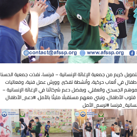
تمويل كريم من جمعية الإغاثة الإنسانية – فرنسا، نفذت جمعية الحسنا
 الأطفال في ألعاب حركية، وأنشطة تفكير، وورش عمل فنية، وفعاليات
ز نموهم الجسدي والعقلي. وبفضل دعم شركائنا في الإغاثة الإنسانية –
قلوب الأطفال، ونبني معهم مستقبلًا مليئًا بالأمل. #دعم_الأطفال
نسانية_فرنسا #نرسم_الأمل