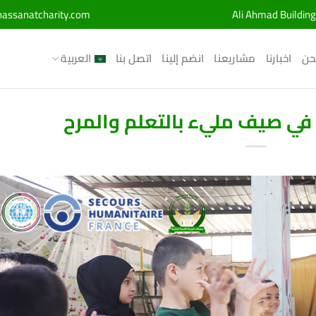
assanatcharity.com
Ali Ahmad Building
حن
اخبارنا
مشاريعنا
انضم إلينا
اتصل بنا
العربية
في صيف مليء بالتعلم والمرح