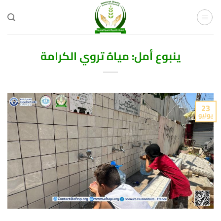
خطي
لمحتوى
ينبوع أمل: مياهٌ تروي الكرامة
23
يوليو