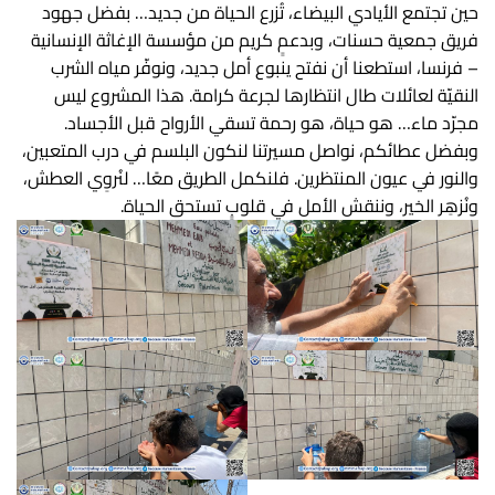
حين تجتمع الأيادي البيضاء، تُزرع الحياة من جديد… بفضل جهود
فريق جمعية حسنات، وبدعمٍ كريم من مؤسسة الإغاثة الإنسانية
– فرنسا، استطعنا أن نفتح ينبوع أمل جديد، ونوفّر مياه الشرب
النقيّة لعائلات طال انتظارها لجرعة كرامة. هذا المشروع ليس
مجرّد ماء… هو حياة، هو رحمة تسقي الأرواح قبل الأجساد.
وبفضل عطائكم، نواصل مسيرتنا لنكون البلسم في درب المتعبين،
والنور في عيون المنتظرين. فلنكمل الطريق معًا… لنُروِي العطش،
ونُزهِر الخير، وننقش الأمل في قلوبٍ تستحق الحياة.